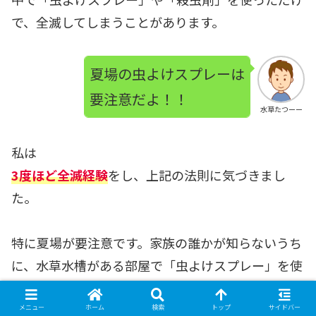
で、全滅してしまうことがあります。
夏場の虫よけスプレーは
要注意だよ！！
水草たつーー
私は
3度ほど全滅経験
をし、上記の法則に気づきまし
た。
特に夏場が要注意です。家族の誰かが知らないうち
に、水草水槽がある部屋で「虫よけスプレー」を使
った瞬間、全滅の危機です。
くれぐれも注意してください。
メニュー
ホーム
検索
トップ
サイドバー