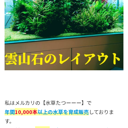
私はメルカリの【水草たつーーー】で
年間
10,000本
以上の水草を育成販売
しておりま
す。