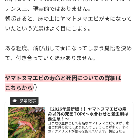
ナンス上、現実的ではありません。
朝起きると、床の上にヤマトヌマエビが★になって
いたという光景はよく目にします。
ある程度、飛び出して★になってしまう覚悟を決め
て、付き合っていくほかありません。
ヤマトヌマエビの寿命と死因についての詳細は
こちらから
👇
【2026年最新版！】ヤマトヌマエビの寿
命以外の死因TOP6〜水合わせと殺虫剤は
要注意！〜
コケ取り生体として有名なヤマトヌマエビですが、水
温と水質の変化により死んでしまうことが多く、多く
のアクアリストが悩みを抱えています。朝起きたら、
ヤマトヌマエビが水草水槽から飛び出して★になって