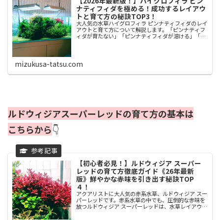
【2026年最新版！】ハイグロフィラ ピン
ナティフィダを極める！成功するレイアウ
トと育て方の秘訣TOP3！
大人気の水草ハイグロフィラ ピンナティフィダのレイ
アウトと育て方について解説します。「ピンナティフ
ィダが育たない」「ピンナティフィダが溶ける」「ピ
ンナティフィダが活着しない」「CO2なしでも育てら
れる？」といった悩みを解決します。メルカリに...
mizukusa-tatsu.com
ルドウィジアスーパーレッドの育て方の基本は
こちらから
👇
【初心者必見！】ルドウィジア スーパー
レッドの育て方徹底ガイド《26年最新
版》鮮やかな赤味を引き出す秘訣TOP
４！
アクアリストに大人気の赤系水草、ルドウィジア スー
パーレッドです。赤系水草の中でも、圧倒的な赤味を
放つルドウィジア スーパーレッドは、水草レイアウト
のアクセントして欠かせない存在です。魅力的な水草
のルドウィジアスーパーレッドですが「赤くなら...