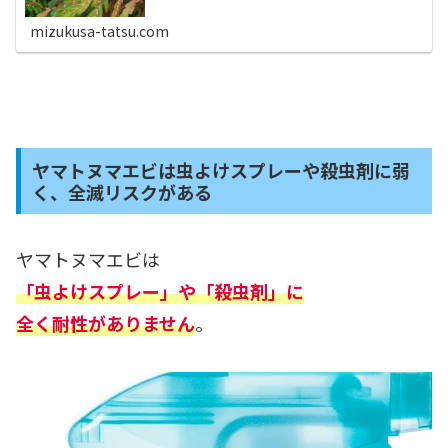
いたり、水中で赤くなる状態で茹で上がってるケー
ス...
mizukusa-tatsu.com
ヤマトヌマエビは虫よけスプレーや殺虫剤に弱
く、全滅リスクがある
ヤマトヌマエビは
「虫よけスプレー」や「殺虫剤」に
全く耐性がありません
。