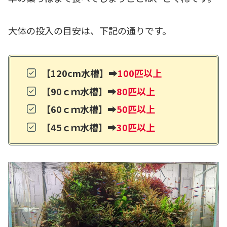
大体の投入の目安は、下記の通りです。
【120cm水槽】➡
100匹以上
【90ｃｍ水槽】➡
80匹以上
【60ｃｍ水槽】➡
50匹以上
【45ｃｍ水槽】➡
30匹以上