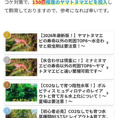
コケ対策で、
150匹
程度のヤマトヌマエビを投入
し
て飼育しておりますので、参考になれば幸いです。
【2026年最新版！】ヤマトヌマエ
ビの寿命以外の死因TOP6〜水合わ
せと殺虫剤は要注意！〜
【水合わせは慎重に！】ミナミヌマ
エビの寿命以外の死因TOP6〜ヤマ
トヌマエビと違い繁殖可能です〜
【CO2なしで育つ陰性水草！】ボル
ビティス ヒュディロティのレイア
ウトと育て方＆水上化について！〜
夏場は要注意！〜
【初心者必見】CO2なしでも育つ水
草種類BEST5とレイアウト&育て方